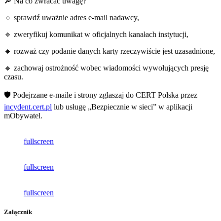
🔎 Na co zwracać uwagę?
🔹 sprawdź uważnie adres e-mail nadawcy,
🔹 zweryfikuj komunikat w oficjalnych kanałach instytucji,
🔹 rozważ czy podanie danych karty rzeczywiście jest uzasadnione,
🔹 zachowaj ostrożność wobec wiadomości wywołujących presję
czasu.
🛡️ Podejrzane e-maile i strony zgłaszaj do CERT Polska przez
incydent.cert.pl
lub usługę „Bezpiecznie w sieci” w aplikacji
mObywatel.
fullscreen
fullscreen
fullscreen
Załącznik