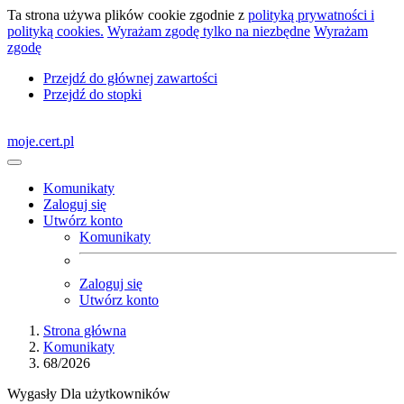
Ta strona używa plików cookie zgodnie z
polityką prywatności i
polityką cookies.
Wyrażam zgodę tylko na niezbędne
Wyrażam
zgodę
Przejdź do głównej zawartości
Przejdź do stopki
moje.cert.pl
Komunikaty
Zaloguj się
Utwórz konto
Komunikaty
Zaloguj się
Utwórz konto
Strona główna
Komunikaty
68/2026
Wygasły
Dla użytkowników