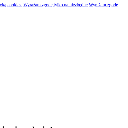
tyką cookies.
Wyrażam zgodę tylko na niezbędne
Wyrażam zgodę