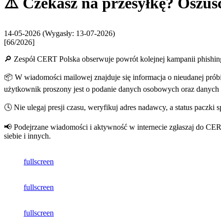
⚠️ Czekasz na przesyłkę? Oszuśc
14-05-2026
(Wygasły: 13-07-2026)
[66/2026]
🔎 Zespół CERT Polska obserwuje powrót kolejnej kampanii phishin
📦 W wiadomości mailowej znajduje się informacja o nieudanej prób
użytkownik proszony jest o podanie danych osobowych oraz danych ka
🕓 Nie ulegaj presji czasu, weryfikuj adres nadawcy, a status paczki 
📢 Podejrzane wiadomości i aktywność w internecie zgłaszaj do CER
siebie i innych.
fullscreen
fullscreen
fullscreen